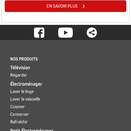
EN SAVOIR PLUS
Footer
-
Social
Footer
NOS PRODUITS
Télévision
Regarder
Électroménager
Laver le linge
Laver la vaisselle
Cuisiner
Conserver
Rafraîchir
Petit Électroménager