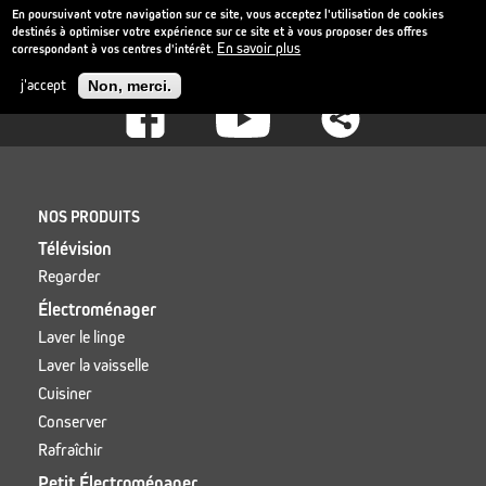
En poursuivant votre navigation sur ce site, vous acceptez l'utilisation de cookies
destinés à optimiser votre expérience sur ce site et à vous proposer des offres
En savoir plus
correspondant à vos centres d'intérêt.
Aller
Mise à jour Android 14 FR
au
Catalogue cuisson 2026_compressed.pdf
j'accept
Non, merci.
contenu
principal
Footer
-
Social
Footer
NOS PRODUITS
Télévision
Regarder
Électroménager
Laver le linge
Laver la vaisselle
Cuisiner
Conserver
Rafraîchir
Petit Électroménager