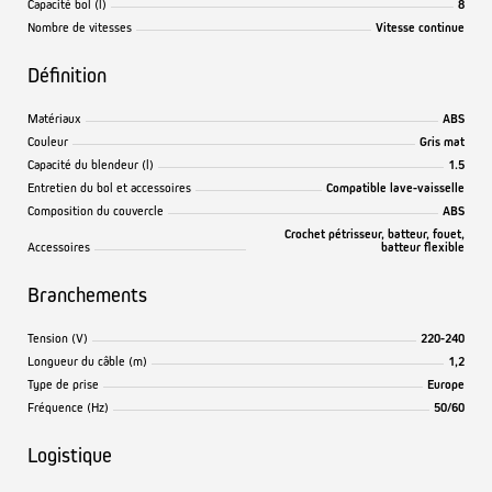
Capacité bol (l)
8
Nombre de vitesses
Vitesse continue
Définition
Matériaux
ABS
Couleur
Gris mat
Capacité du blendeur (l)
1.5
Entretien du bol et accessoires
Compatible lave-vaisselle
Composition du couvercle
ABS
Crochet pétrisseur, batteur, fouet,
Accessoires
batteur flexible
Branchements
Tension (V)
220-240
Longueur du câble (m)
1,2
Type de prise
Europe
Fréquence (Hz)
50/60
Logistique