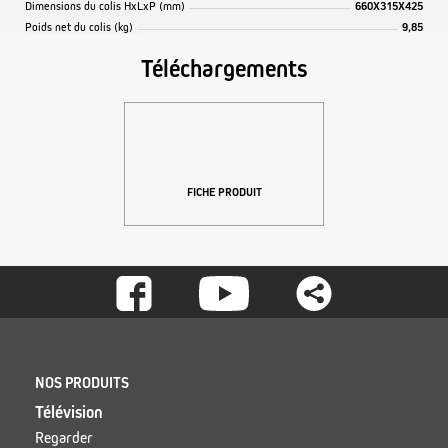
Dimensions du colis HxLxP (mm)
660X315X425
Poids net du colis (kg)
9,85
Téléchargements
FICHE PRODUIT
Footer
-
Social
Footer
NOS PRODUITS
Télévision
Regarder