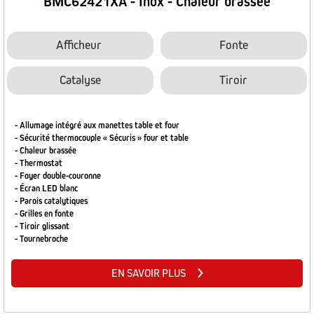
BMC62421XA - Inox - Chaleur brassée
Afficheur
Fonte
Catalyse
Tiroir
- Allumage intégré aux manettes table et four
- Sécurité thermocouple « Sécuris » four et table
- Chaleur brassée
- Thermostat
- Foyer double-couronne
- Écran LED blanc
- Parois catalytiques
- Grilles en fonte
- Tiroir glissant
- Tournebroche
EN SAVOIR PLUS