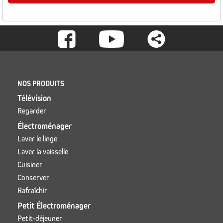
Footer
-
Social
Footer
NOS PRODUITS
Télévision
Regarder
Électroménager
Laver le linge
Laver la vaisselle
Cuisiner
Conserver
Rafraîchir
Petit Électroménager
Petit-déjeuner