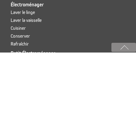
Électroménager
Laver le linge
Laver la vaisselle
Cuisiner
Conserver
Rafraîchir
Petit Électroménager
Petit-déjeuner
Préparer
Cuisiner
INFORMATIONS
Offres
Notices
Services
COMMUNICATION