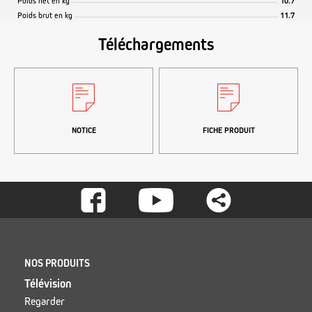
Poids net en kg
10.7
Poids brut en kg
11.7
Téléchargements
NOTICE
FICHE PRODUIT
Footer
-
Social
Footer
NOS PRODUITS
Télévision
Regarder