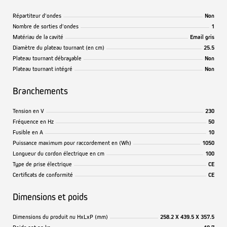
Répartiteur d'ondes
Non
Nombre de sorties d'ondes
1
Matériau de la cavité
Email gris
Diamètre du plateau tournant (en cm)
25.5
Plateau tournant débrayable
Non
Plateau tournant intégré
Non
Branchements
Tension en V
230
Fréquence en Hz
50
Fusible en A
10
Puissance maximum pour raccordement en (Wh)
1050
Longueur du cordon électrique en cm
100
Type de prise électrique
CE
Certificats de conformité
CE
Dimensions et poids
Dimensions du produit nu HxLxP (mm)
258.2 X 439.5 X 357.5