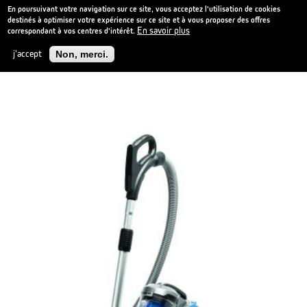
En poursuivant votre navigation sur ce site, vous acceptez l'utilisation de cookies
destinés à optimiser votre expérience sur ce site et à vous proposer des offres
En savoir plus
correspondant à vos centres d'intérêt.
Aller
NOUVEAU
au
j'accept
Non, merci.
contenu
principal